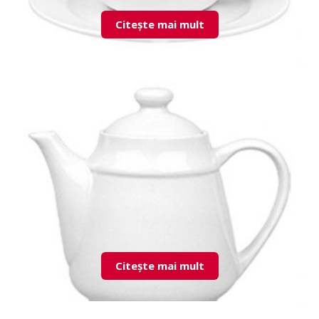
Citește mai mult
DO02J100 Jumbo ceasca cu farfurie 450cc
Citește mai mult