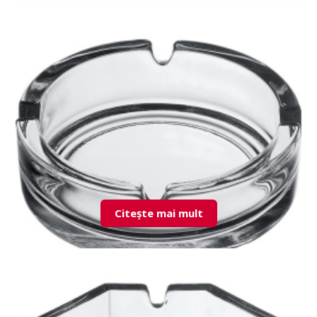
53942 Gastroboutique bol
Citește mai mult
54036 Bistro scrumiera