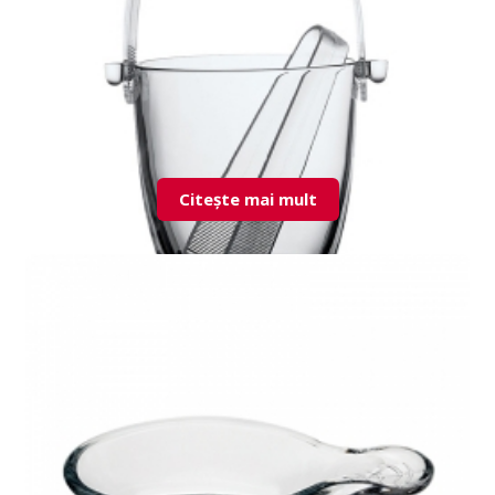
Citește mai mult
53628 Sylvana bol gheata