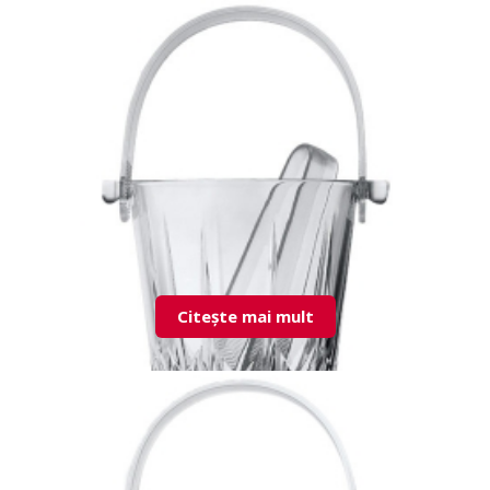
43183 Babylon doza cu capac
Citește mai mult
53588 Karat bol gheata