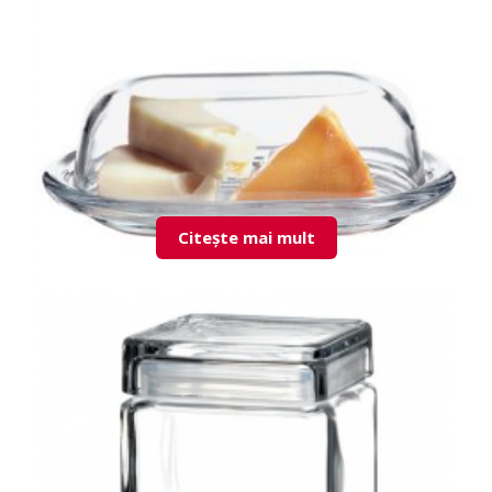
95200 Patisserie suport tort cu capac
Citește mai mult
98402 Basic untiera