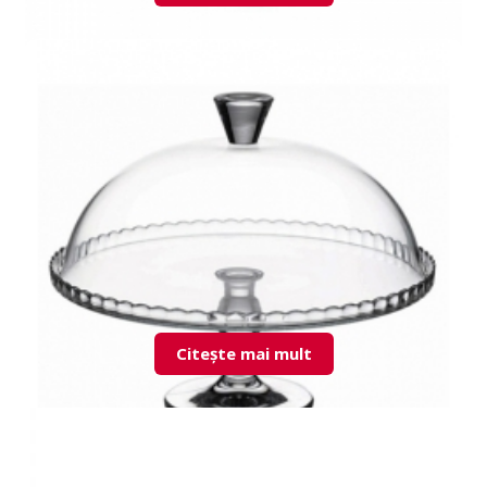
95117 Patisserie suport tort
Citește mai mult