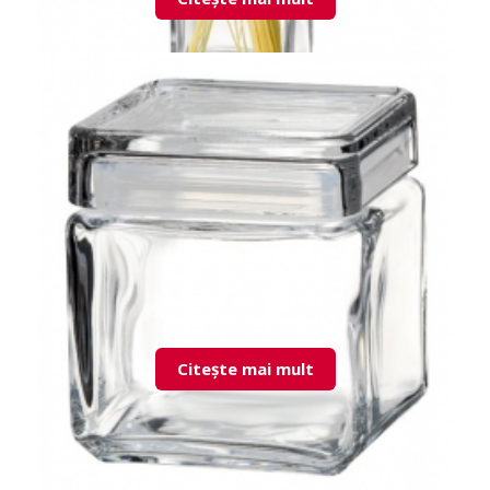
98666 Landmark doaz cu capac sticla
Citește mai mult