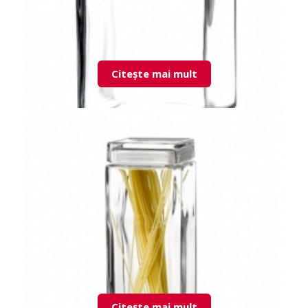
Citește mai mult
98665 Landmark doza cu capac sticla
Citește mai mult