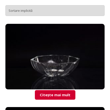
Citește mai mult
Berlin bol 25cm