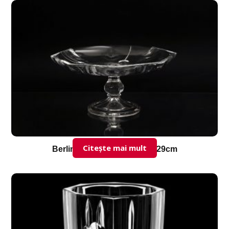
Citește mai mult
Berlin-suport-tort-cu-picor-29cm