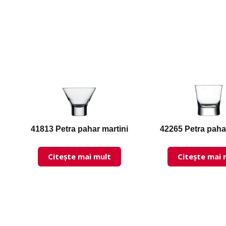
41813 Petra pahar martini
42265 Petra paha
Citește mai mult
Citește mai 