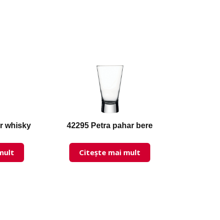
r whisky
42295 Petra pahar bere
mult
Citește mai mult