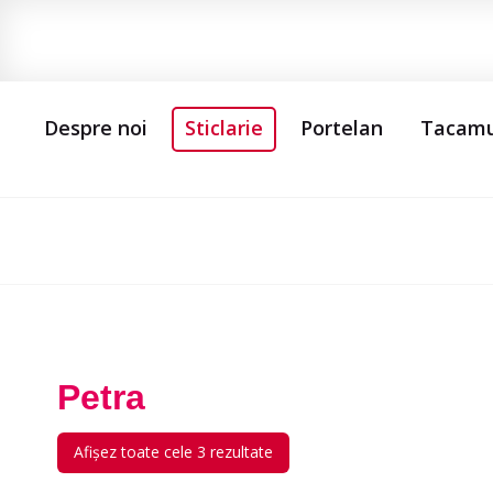
Despre noi
Sticlarie
Portelan
Tacamu
Petra
Afișez toate cele 3 rezultate