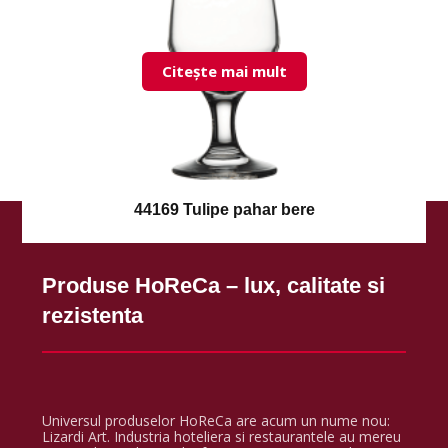
Citește mai mult
44169 Tulipe pahar bere
Produse HoReCa – lux, calitate si
rezistenta
Universul produselor HoReCa are acum un nume nou:
Lizardi Art. Industria hoteliera si restaurantele au mereu