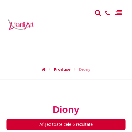
Produse
Diony
Diony
Afișez toate cele 6 rezultate