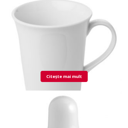
7MRS01BR00 Mars recipient piper
Citește mai mult
VV02MG00 Viva Mug