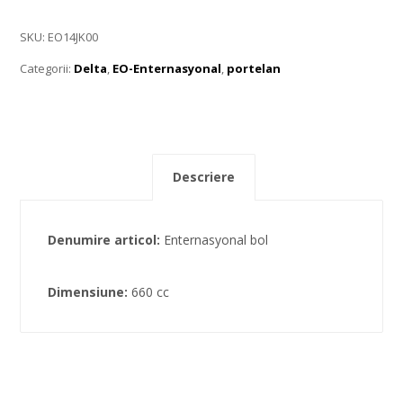
SKU:
EO14JK00
Categorii:
Delta
,
EO-Enternasyonal
,
portelan
Descriere
Denumire articol:
Enternasyonal bol
Dimensiune:
660 cc