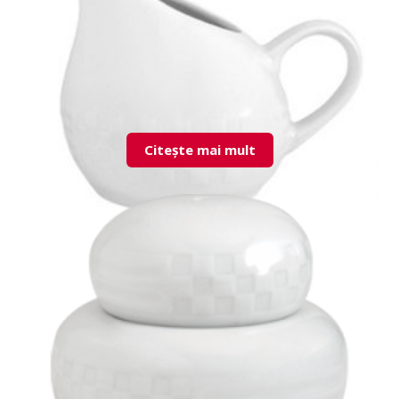
Citește mai mult
LND01SU00 Creamer