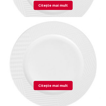
Citește mai mult
LND26DU00 Flat Plate
Citește mai mult