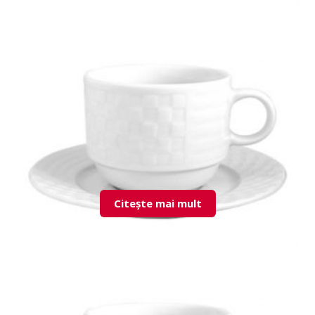
LND01VZ00 Vase
Citește mai mult
LND023C00 Cup & Saucer