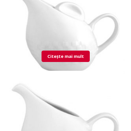
Citește mai mult
LND03DM00 Tea Pot