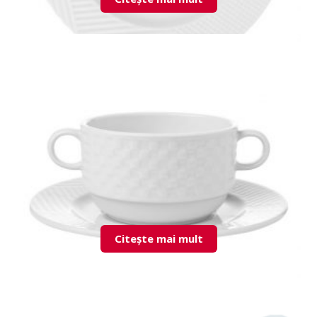
LND18DU00 Flat Plate
Citește mai mult