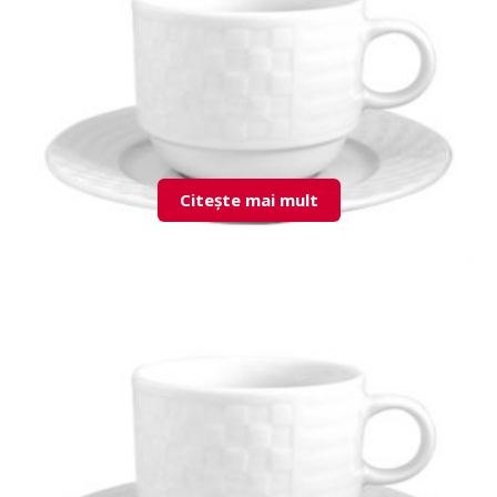
Citește mai mult
LND02CT00 Cup & Saucer