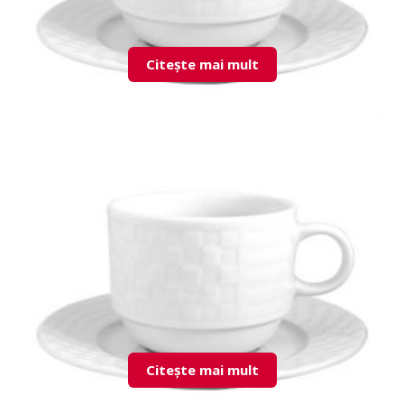
Citește mai mult
LND02KT00 Cup & Saucer
Citește mai mult