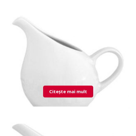
LND02NT00 Cup & Saucer
Citește mai mult
LND02SU00 Creamer