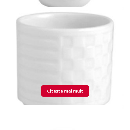
LND04DM00 Tea Pot
Citește mai mult