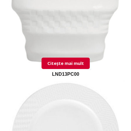
LND11KS00 Consomme Cup & Saucer
Citește mai mult
LND13PC00