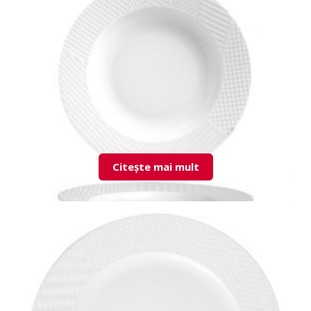
LND22DU00 Flat Plate
Citește mai mult
LND23CK00 Deep Plate