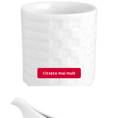
Citește mai mult
LND01KR00 Toothpick Jar