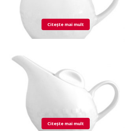
Citește mai mult
LND03SU00 Creamer
Citește mai mult