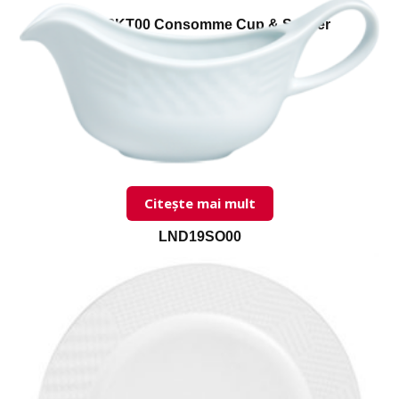
LND18KT00 Consomme Cup & Saucer
Citește mai mult
LND19SO00