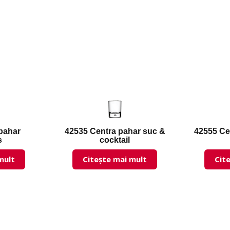
pahar
42535 Centra pahar suc &
42555 Ce
s
cocktail
mult
Citește mai mult
Cit