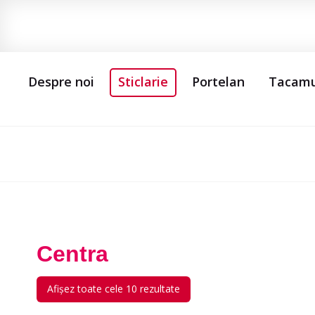
Despre noi
Sticlarie
Portelan
Tacamu
Centra
Afișez toate cele 10 rezultate