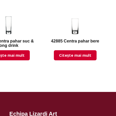
entra pahar suc &
42885 Centra pahar bere
long drink
ește mai mult
Citește mai mult
Echipa Lizardi Art