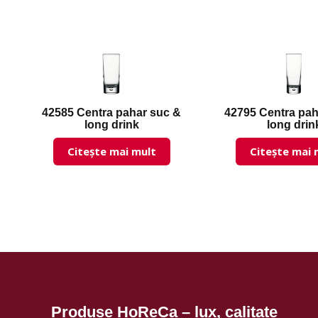
42585 Centra pahar suc &
42795 Centra pah
long drink
long drin
Citește mai mult
Citește mai 
Produse HoReCa – lux, calitate