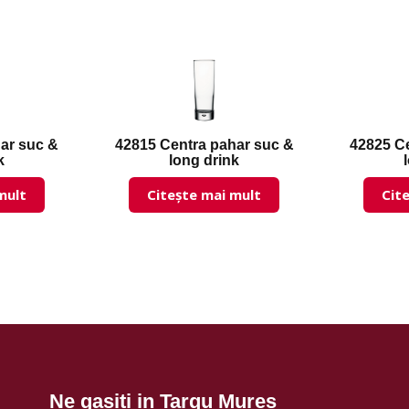
ar suc &
42815 Centra pahar suc &
42825 C
k
long drink
mult
Citește mai mult
Cit
Ne gasiti in Targu Mures