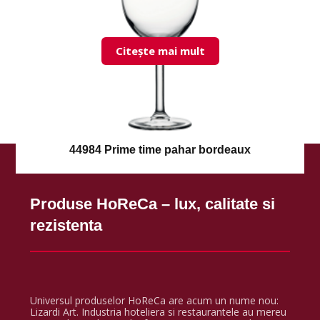
Citește mai mult
44984 Prime time pahar bordeaux
Produse HoReCa – lux, calitate si
rezistenta
Universul produselor HoReCa are acum un nume nou:
Lizardi Art. Industria hoteliera si restaurantele au mereu