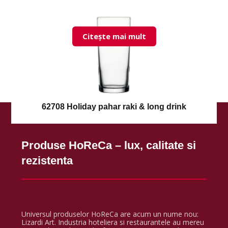
Citește mai mult
62708 Holiday pahar raki & long drink
Produse HoReCa – lux, calitate si
rezistenta
Universul produselor HoReCa are acum un nume nou:
Lizardi Art. Industria hoteliera si restaurantele au mereu