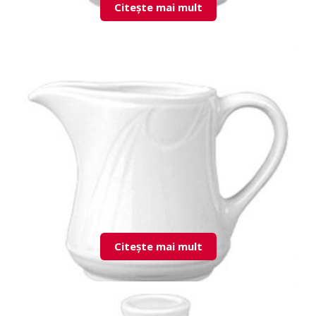
Citește mai mult
KZM02NT00 Cup & Saucer
Citește mai mult