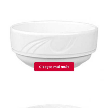
KZM13YU00 Egg Cup
Citește mai mult
KZM14JK00 Stackable Bowl