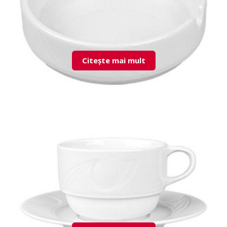
Citește mai mult
KZM02KU00 Ashtray