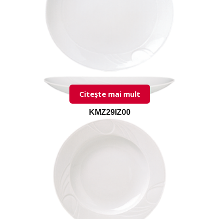
Citește mai mult
KMZ29IZ00