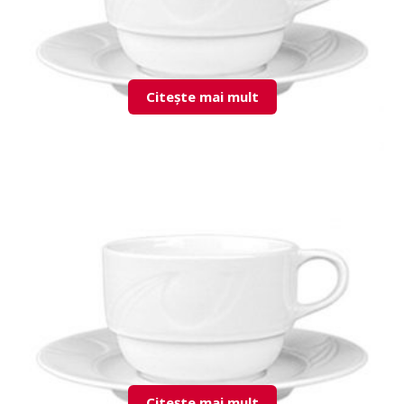
Citește mai mult
KZM023C00 Cup & Saucer
Citește mai mult