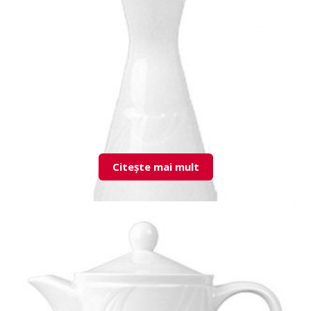
KZM02SU00 Creamer
Citește mai mult
KZM02VZ00 Vase