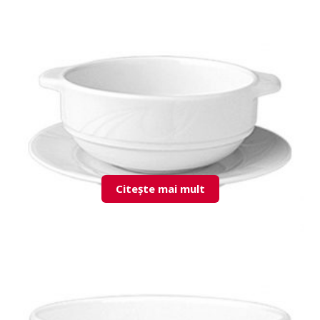
KZM10KJ00 Sugar Bowl + Lid
Citește mai mult
KZM11KS00 Consomme Cup & Saucer