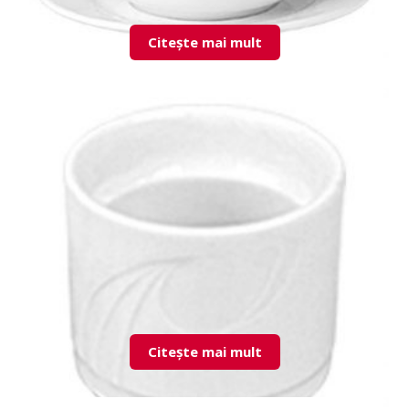
Citește mai mult
KZM12KS00 Consomme Cup & Saucer
Citește mai mult