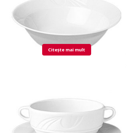
Citește mai mult
KZM15KK00 Bowl