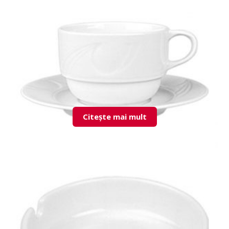
KZM02KD00 Coffee Pot
Citește mai mult
KZM02KT00 Cup & Saucer