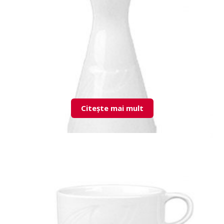
KZM01SU00 Creamer
Citește mai mult
KZM01VZ00 Vase