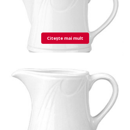
Citește mai mult
KZM03KD00 Coffee Pot