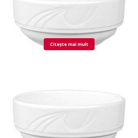
Citește mai mult
KZM08JK00 Stackable Bowl