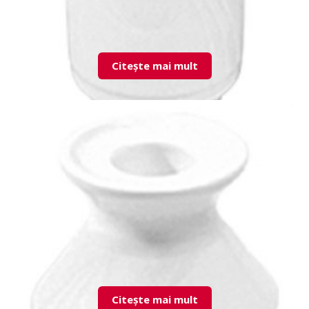
Citește mai mult
KZM01KR00 Toothpick Jar
Citește mai mult