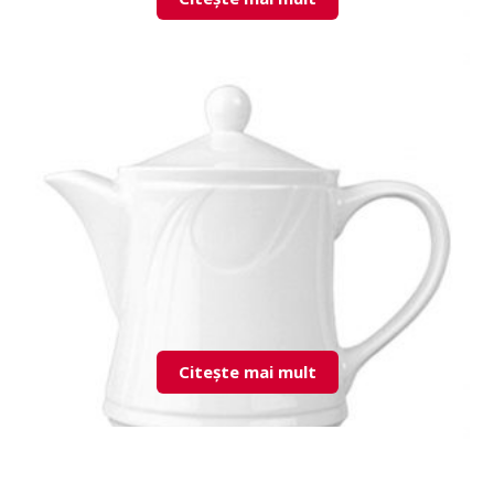
KZM02CT00 Cup & Saucer
Citește mai mult