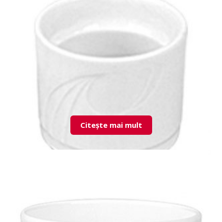
KZM04KD00 Coffee Pot
Citește mai mult
KZM05YU00 Egg Cup