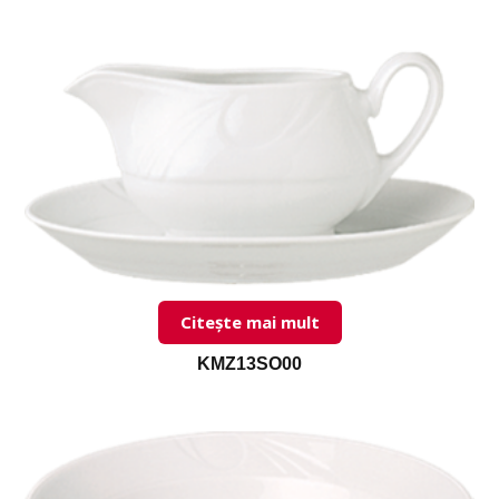
Citește mai mult
KMZ13SO00