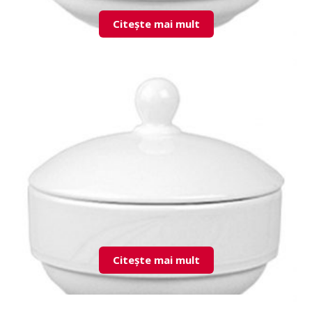
Citește mai mult
KZM10JK00 Stackable Bowl
Citește mai mult