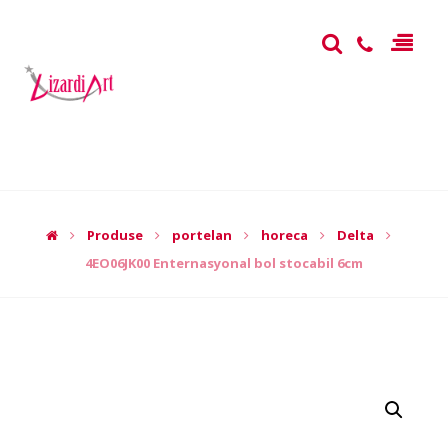
Produse
portelan
horeca
Delta
4EO06JK00 Enternasyonal bol stocabil 6cm