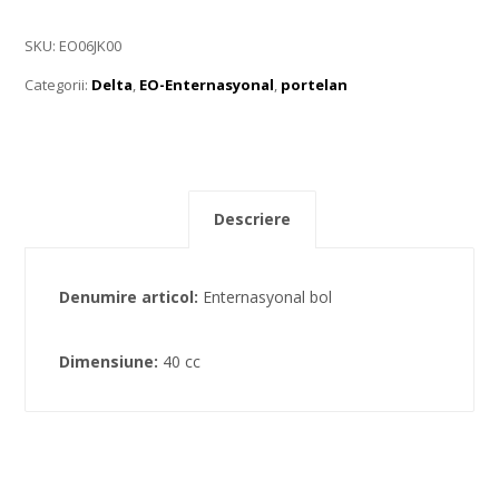
SKU:
EO06JK00
Categorii:
Delta
,
EO-Enternasyonal
,
portelan
Descriere
Denumire articol:
Enternasyonal bol
Dimensiune:
40 cc