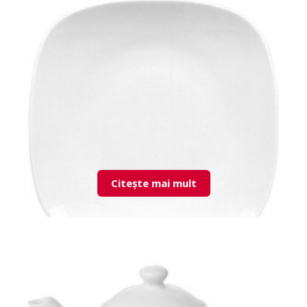
7MRS01BR00 Mars recipient piper
Citește mai mult
MMZ35DU00 Mimoza farfurie intinsa 35cm