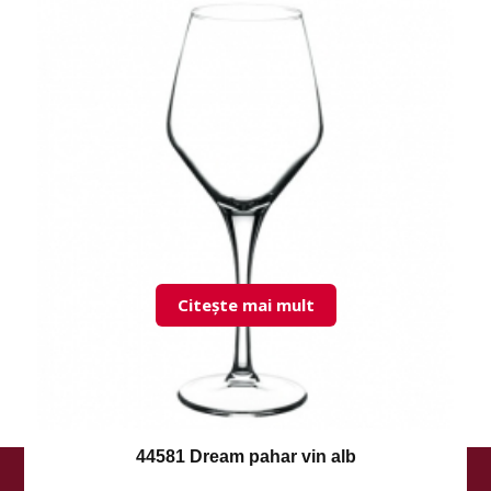
42097 Jubilee pahar bere
Citește mai mult
44581 Dream pahar vin alb