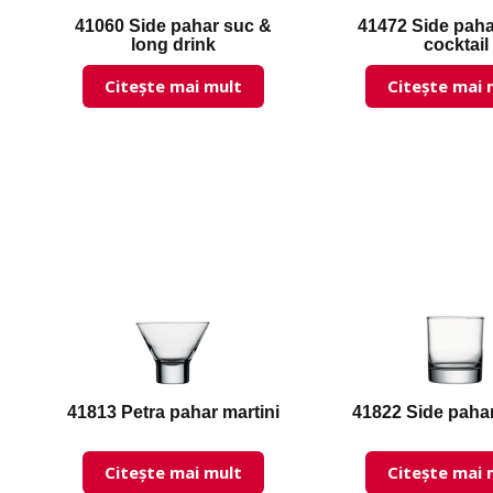
41060 Side pahar suc &
41472 Side paha
long drink
cocktail
Citește mai mult
Citește mai 
41813 Petra pahar martini
41822 Side paha
Citește mai mult
Citește mai 