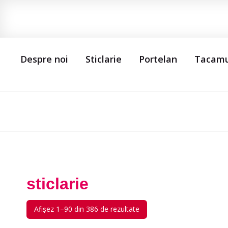
Despre noi
Sticlarie
Portelan
Tacamu
sticlarie
Afișez 1–90 din 386 de rezultate