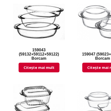
159043
159047 (59023+
(59132+59112+59122)
Borcam
Borcam
Citește mai mult
Citește mai 