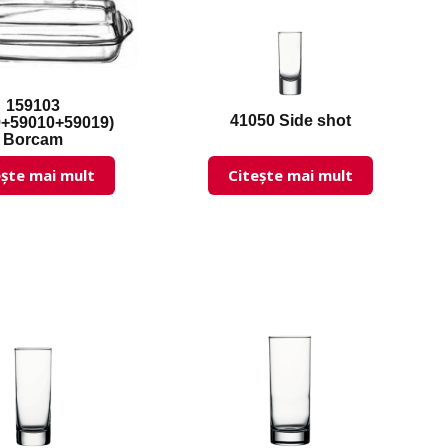
159103
41050 Side shot
9+59010+59019)
Borcam
ește mai mult
Citește mai mult