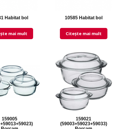
1 Habitat bol
10585 Habitat bol
ește mai mult
Citește mai mult
159005
159021
3+59013+59023)
(59003+59023+59033)
Borcam
Borcam