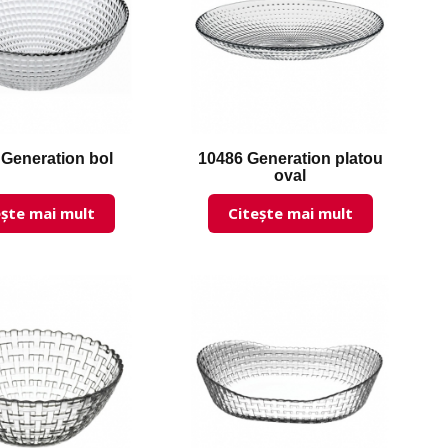
 Generation bol
10486 Generation platou
oval
ește mai mult
Citește mai mult