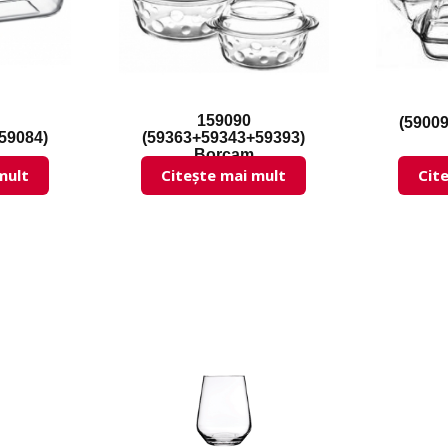
159090
(5900
59084)
(59363+59343+59393)
Borcam
mult
Citește mai mult
Cit