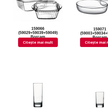
159066
159071
(59029+59039+59049)
(59003+59034+
Borcam
Borcam
Citește mai mult
Citește mai 