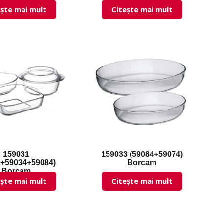
ește mai mult
Citește mai mult
159031
159033 (59084+59074)
3+59034+59084)
Borcam
Borcam
ește mai mult
Citește mai mult