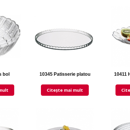
s bol
10345 Patisserie platou
10411 H
mult
Citește mai mult
Cit