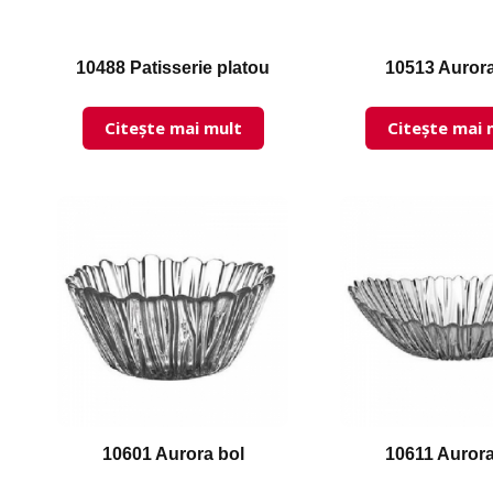
10488 Patisserie platou
10513 Aurora
Citește mai mult
Citește mai 
10601 Aurora bol
10611 Aurora