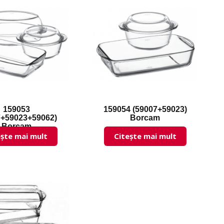
159053
159054 (59007+59023)
7+59023+59062)
Borcam
Borcam
ește mai mult
Citește mai mult