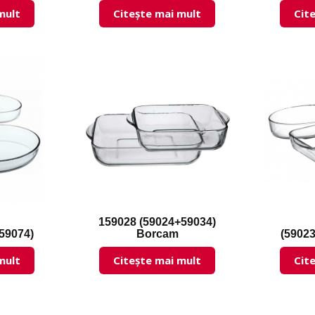
mult
Citește mai mult
Cit
159028 (59024+59034)
59074)
Borcam
(5902
mult
Citește mai mult
Cit