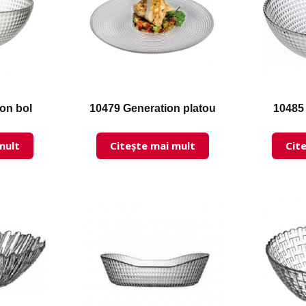
on bol
10479 Generation platou
10485
mult
Citește mai mult
Cit