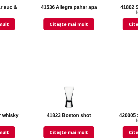
r suc &
41536 Allegra pahar apa
41802 
mult
Citește mai mult
Cit
r whisky
41823 Boston shot
420005 
mult
Citește mai mult
Cit