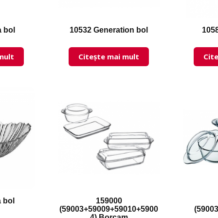
 bol
10532 Generation bol
1058
mult
Citește mai mult
Cit
 bol
159000
(59003+59009+59010+5900
(5900
4) Borcam