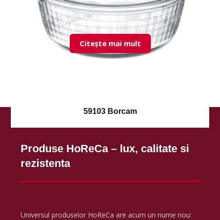
Citește mai mult
59103 Borcam
Produse HoReCa – lux, calitate si
rezistenta
Universul produselor HoReCa are acum un nume nou: