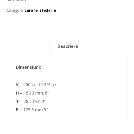
Categorii:
carafe
,
sticlarie
Descriere
Dimensiuni:
V –
500 cc. 16 3/4 oz
H –
153.3 mm. 6″
T
– 78.5 mm.3″
B –
125.5 mm.5″