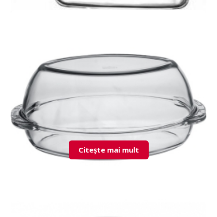
159103 (59009+59010+59019) Borcam
Citește mai mult
59062 Borcam