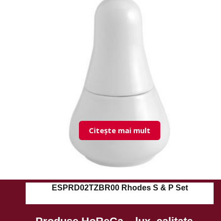
Citește mai mult
ESPRD02TZBR00 Rhodes S & P Set