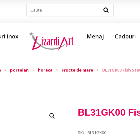
ri inox
Menaj
Cadouri
e
portelan
horeca
Fructe de mare
BL31GK00 Fish Ste
BL31GK00 Fis
SKU:
BL31GK00