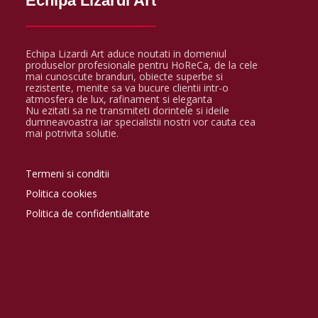
Echipa Lizardi Art
Echipa Lizardi Art aduce noutati in domeniul
produselor profesionale pentru HoReCa, de la cele
mai cunoscute branduri, obiecte superbe si
rezistente, menite sa va bucure clientii intr-o
atmosfera de lux, rafinament si eleganta
Nu ezitati sa ne transmiteti dorintele si ideile
dumneavoastra iar specialistii nostri vor cauta cea
mai potrivita solutie.
Termeni si conditii
Politica cookies
Politica de confidentialitate