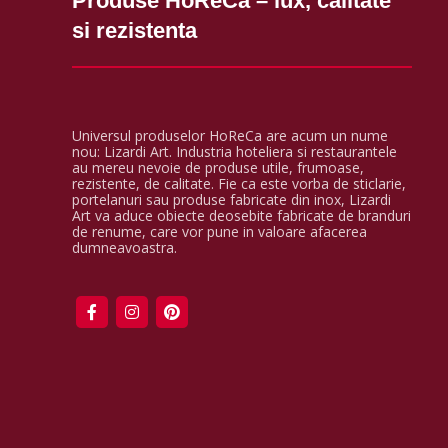
Produse HoReCa – lux, calitate
si rezistenta
Universul produselor HoReCa are acum un nume
nou: Lizardi Art. Industria hoteliera si restaurantele
au mereu nevoie de produse utile, frumoase,
rezistente, de calitate. Fie ca este vorba de sticlarie,
portelanuri sau produse fabricate din inox, Lizardi
Art va aduce obiecte deosebite fabricate de branduri
de renume, care vor pune in valoare afacerea
dumneavoastra.