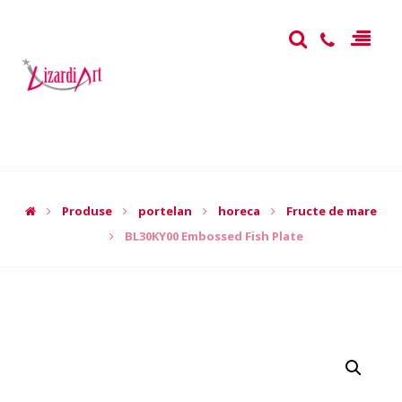
Produse
portelan
horeca
Fructe de mare
BL30KY00 Embossed Fish Plate