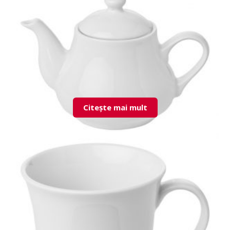
ESPRD01TZ00 Rhodes S & P Shaker
Citește mai mult
YNC03DM00 Yonca Tea Pot