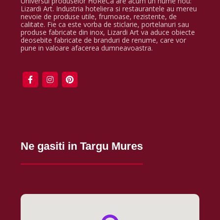
Universul produselor HoReCa are acum un nume nou:
Lizardi Art. Industria hoteliera si restaurantele au mereu
nevoie de produse utile, frumoase, rezistente, de
calitate. Fie ca este vorba de sticlarie, portelanuri sau
produse fabricate din inox, Lizardi Art va aduce obiecte
deosebite fabricate de branduri de renume, care vor
pune in valoare afacerea dumneavoastra.
Ne gasiti in Targu Mures