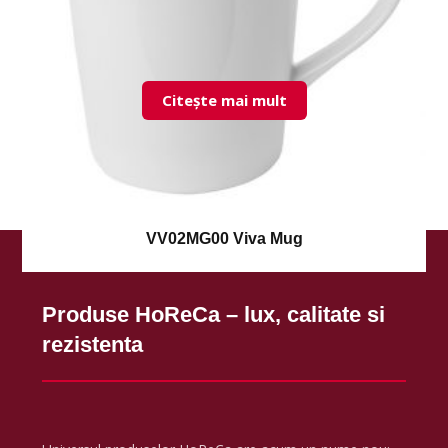
Citește mai mult
VV02MG00 Viva Mug
Produse HoReCa – lux, calitate si
rezistenta