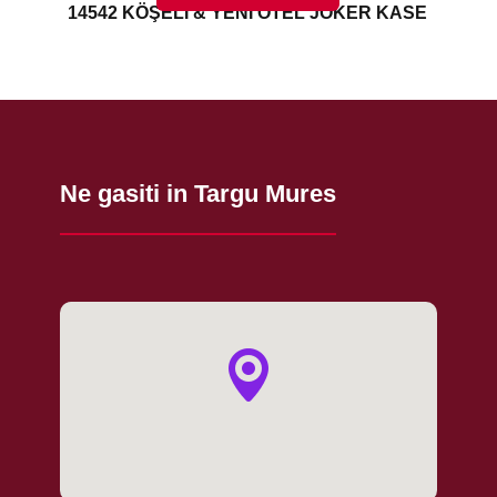
14542 KÖŞELİ & YENİ OTEL JOKER KASE
Ne gasiti in Targu Mures