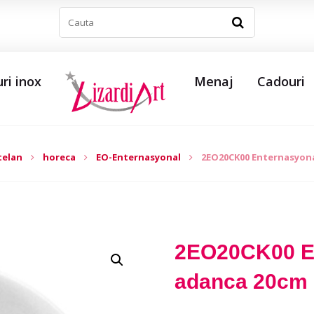
ri inox
Menaj
Cadouri
telan
horeca
EO-Enternasyonal
2EO20CK00 Enternasyona
2EO20CK00 En
adanca 20cm