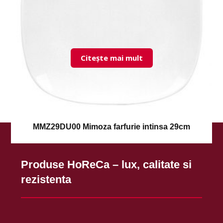
Citește mai mult
MMZ29DU00 Mimoza farfurie intinsa 29cm
Produse HoReCa – lux, calitate si
rezistenta