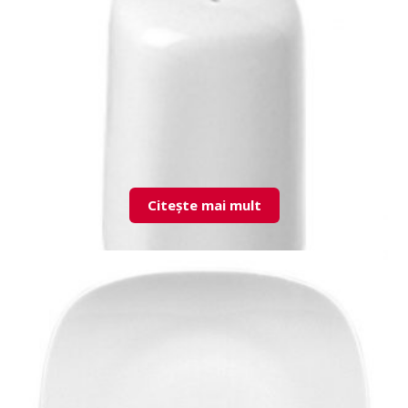
ESPRD02TZBR00 Rhodes S & P Set
Citește mai mult
7MRS01TZ00 Mars recipient sare