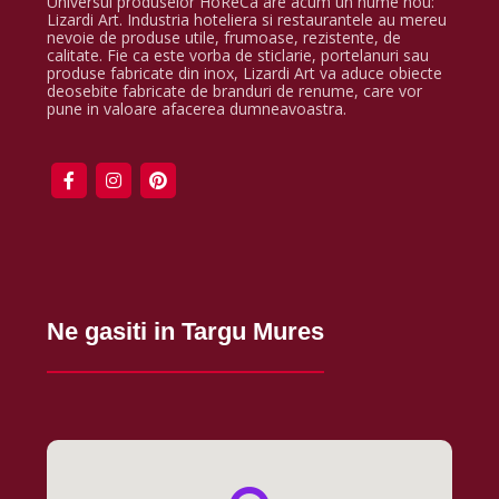
Universul produselor HoReCa are acum un nume nou:
Lizardi Art. Industria hoteliera si restaurantele au mereu
nevoie de produse utile, frumoase, rezistente, de
calitate. Fie ca este vorba de sticlarie, portelanuri sau
produse fabricate din inox, Lizardi Art va aduce obiecte
deosebite fabricate de branduri de renume, care vor
pune in valoare afacerea dumneavoastra.
Ne gasiti in Targu Mures