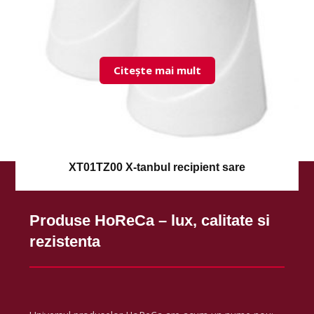
Citește mai mult
XT01TZ00 X-tanbul recipient sare
Produse HoReCa – lux, calitate si
rezistenta