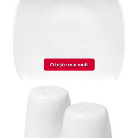
XT01BR00 X-tanbul recipient piper
Citește mai mult
MMZ35DU00 Mimoza farfurie intinsa 35cm