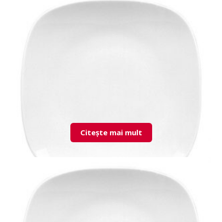
TKR01BR00 Tkr S & P Shaker
Citește mai mult
MMZ35DU00 Mimoza farfurie intinsa 35cm