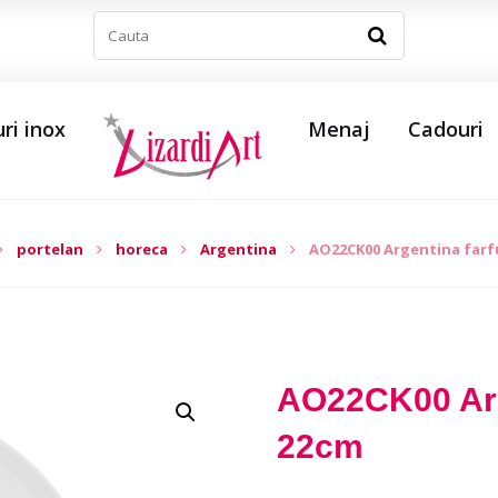
ri inox
Menaj
Cadouri
portelan
horeca
Argentina
AO22CK00 Argentina farf
AO22CK00 Arg
22cm