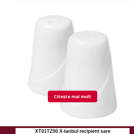
Citește mai mult
XT01TZ00 X-tanbul recipient sare