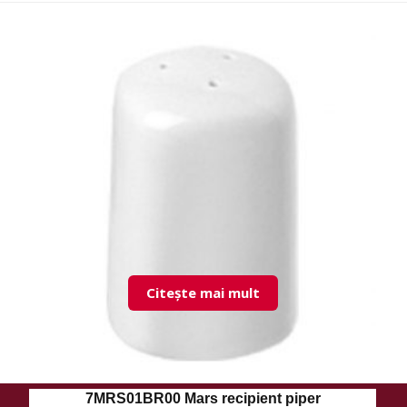
Citește mai mult
7MRS01BR00 Mars recipient piper