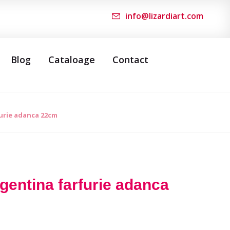
info@lizardiart.com
Blog
Cataloage
Contact
urie adanca 22cm
entina farfurie adanca